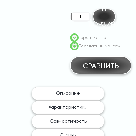
В
Количество
КОРЗИНУ
товара
Pandora
Гарантия 1 год
Wall-
Бесплатный монтаж
E
DUO
AC
СРАВНИТЬ
2х22
(GB/T/Tesla
/Type1/Type2)
Описание
Характеристики
Совместимость
Отзывы