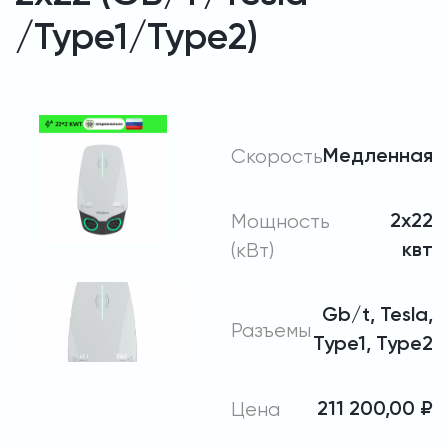
/Type1/Type2)
Скорость
Медленная
Мощность
2х22
(кВт)
квт
Gb/t, Tesla,
Разъемы
Type1, Type2
Цена
211 200,00
₽