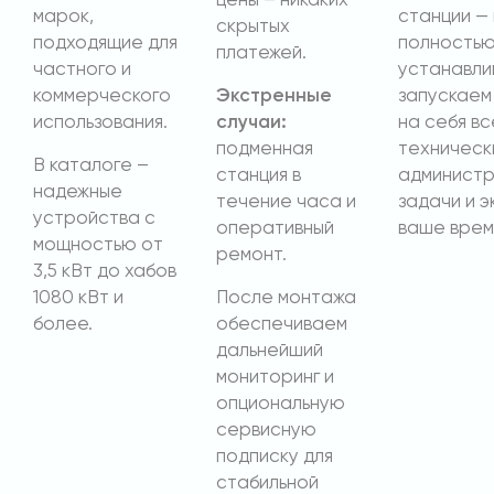
цены – никаких
марок,
станции —
скрытых
подходящие для
полность
платежей.
частного и
устанавли
коммерческого
Экстренные
запускаем 
использования.
случаи:
на себя вс
подменная
техническ
В каталоге –
станция в
админист
надежные
течение часа и
задачи и э
устройства с
оперативный
ваше врем
мощностью от
ремонт.
3,5 кВт до хабов
1080 кВт и
После монтажа
более.
обеспечиваем
дальнейший
мониторинг и
опциональную
сервисную
подписку для
стабильной