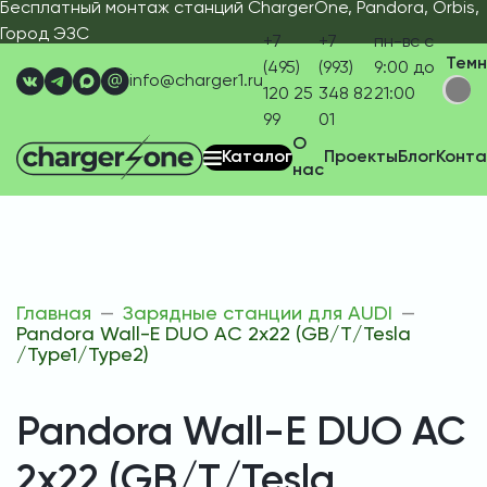
Бесплатный монтаж станций ChargerOne, Pandora, Orbis,
Город ЭЗС
+7
+7
пн-вс с
Тем
(495)
(993)
9:00 до
info@charger1.ru
120 25
348 82
21:00
99
01
О
Каталог
Проекты
Блог
Конта
нас
Главная
Зарядные станции для AUDI
Pandora Wall-E DUO AC 2х22 (GB/T/Tesla
/Type1/Type2)
Pandora Wall-E DUO AC
2х22 (GB/T/Tesla