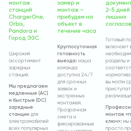
монтаж
замер и
докумен
станций
монтаж –
2-5 дней
ChargerOne,
прибудем на
лишних
Orbis,
объект в
согласо
Pandora и
течение часа
Город ЭЗС
Готовый п
Круглосуточная
включает 
Широкий
готовность
необходи
ассортимент
выезда:
наша
разделы и
зарядных
команда
соответст
станций.
доступна 24/7
норматива
для срочных
вы могли с
Мы предлагаем
заявок и
приступат
медленные (AC)
экстренных
реализаци
и быстрые (DC)
монтажей.
зарядные
Професси
Прозрачная
станции
для
монтаж «
смета и
электромобилей
ключ»:
мы 
фиксированные
всех популярных
просто п