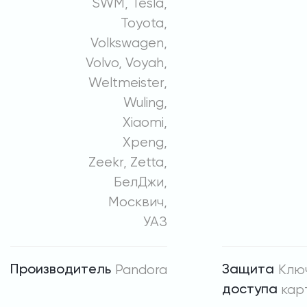
SWM, Tesla,
Toyota,
Volkswagen,
Volvo, Voyah,
Weltmeister,
Wuling,
Xiaomi,
Xpeng,
Zeekr, Zetta,
БелДжи,
Москвич,
УАЗ
Производитель
Pandora
Защита
Клю
доступа
кар