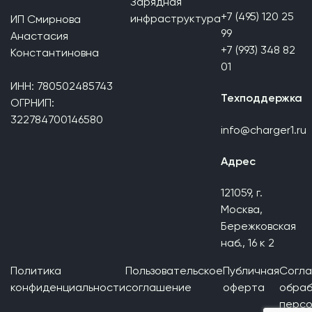
Зарядная
+7 (495) 120 25
инфраструктура
ИП Смирнова
99
Анастасия
+7 (993) 348 82
Константиновна
01
ИНН: 780502485743
Техподдержка
ОГРНИП:
322784700146580
info@charger1.ru
Адрес
121059, г.
Москва,
Бережковская
наб., 16 к 2
Политика
Пользовательское
Публичная
Согла
конфиденциальности
соглашение
оферта
обраб
персо