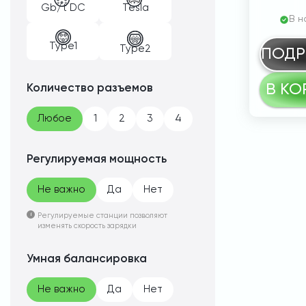
Gb/t DC
Tesla
В н
Type1
Type2
ПОДР
В КО
Количество разъемов
Любое
1
2
3
4
Регулируемая мощность
Не важно
Да
Нет
Регулируемые станции позволяют
изменять скорость зарядки
Умная балансировка
Не важно
Да
Нет