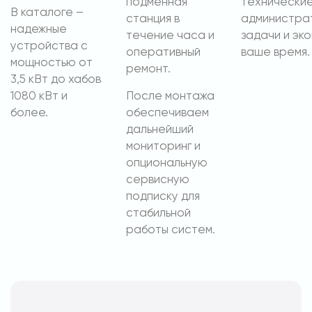
подменная
технические
В каталоге –
станция в
администра
надежные
течение часа и
задачи и эк
устройства с
оперативный
ваше время.
мощностью от
ремонт.
3,5 кВт до хабов
1080 кВт и
После монтажа
более.
обеспечиваем
дальнейший
мониторинг и
опциональную
сервисную
подписку для
стабильной
работы систем.