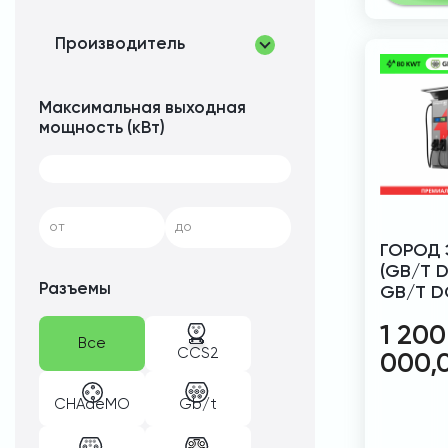
Производитель
Максимальная выходная
мощность (кВт)
от
до
ГОРОД 
(GB/T D
Разъемы
GB/T D
1 200
Все
CCS2
000,
CHAdeMO
Gb/t