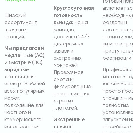
Готовый пак
Круглосуточная
включает в
Широкий
готовность
необходимы
ассортимент
выезда:
наша
разделы и
зарядных
команда
соответств
станций.
доступна 24/7
нормативам,
для срочных
вы могли сра
Мы предлагаем
заявок и
приступать 
медленные (AC)
экстренных
реализации.
и быстрые (DC)
монтажей.
зарядные
Профессио
Прозрачная
станции
для
монтаж «по
смета и
электромобилей
ключ»:
мы н
фиксированные
всех популярных
просто про
цены – никаких
марок,
станции — м
скрытых
подходящие для
полностью
платежей.
частного и
устанавлива
коммерческого
Экстренные
запускаем и
использования.
случаи:
на себя все