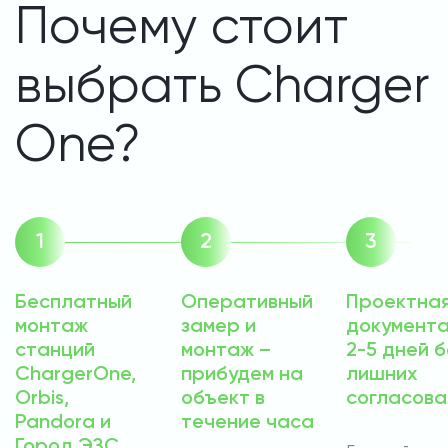
Почему стоит
выбрать Charger
One?
Бесплатный
Оперативный
Проектна
монтаж
замер и
документа
станций
монтаж –
2-5 дней б
ChargerOne,
прибудем на
лишних
Orbis,
объект в
согласова
Pandora и
течение часа
Город ЭЗС