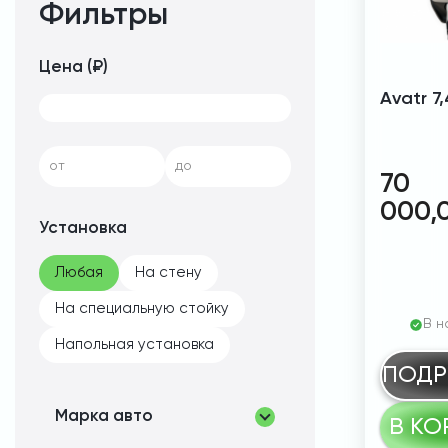
Фильтры
Цена (₽)
Avatr 7
от
до
70
000,
Установка
Любая
На стену
На специальную стойку
В н
Напольная установка
ПОДР
Марка авто
В КО