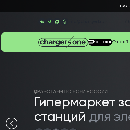
Бесп
info@charger1.ru
+7 (
Каталог
О нас
П
РАБОТАЕМ ПО ВСЕЙ РОССИИ
Гипермаркет з
станций
для э