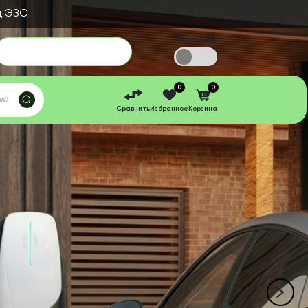
д ЭЗС
Темный
0
0
Сравнить
Избранное
Корзина