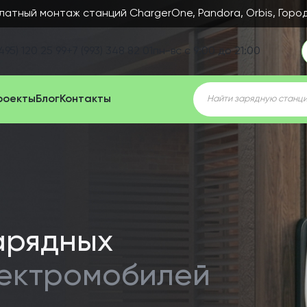
латный монтаж станций ChargerOne, Pandora, Orbis, Горо
495) 120 25 99
+7 (993) 348 82 01
пн-вс с 9:00 до 21:00
Поиск
роекты
Блог
Контакты
товаров
арядных
лектромобилей