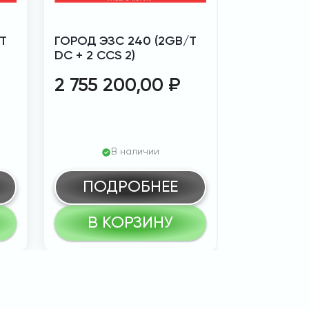
T
ГОРОД ЭЗС 240 (2GB/T
ГОРОД ЭЗС
DC + 2 CCS 2)
DC + 2 CCS
2 755 200,00
₽
3 360 
В наличии
В
ПОДРОБНЕЕ
ПОД
В КОРЗИНУ
В К