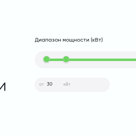
Диапазон мощности (кВт)
и
от
кВт