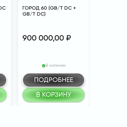
DC
ГОРОД 60 (GB/T DC +
Pandora O
GB/T DC)
(GB/t DC 
/ ChaDeMo
900 000,00
₽
672 00
В наличии
В
ПОДРОБНЕЕ
ПОД
В КОРЗИНУ
В К