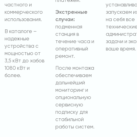
платежей.
частного и
устанавлива
коммерческого
Экстренные
запускаем и
использования.
случаи:
на себя все
подменная
технические
В каталоге –
станция в
администра
надежные
течение часа и
задачи и эк
устройства с
оперативный
ваше время.
мощностью от
ремонт.
3,5 кВт до хабов
1080 кВт и
После монтажа
более.
обеспечиваем
дальнейший
мониторинг и
опциональную
сервисную
подписку для
стабильной
работы систем.