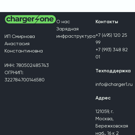
О нас
Контакты
Зарядная
+7 (495) 120 25
инфраструктура
ИП Смирнова
99
Анастасия
+7 (993) 348 82
Константиновна
01
ИНН: 780502485743
Техподдержка
ОГРНИП:
322784700146580
info@charger1.ru
Адрес
121059, г.
Москва,
Бережковская
наб., 16 к 2