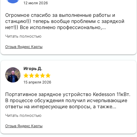
12 июля 2026
Огромное спасибо за выполненные работы и
станцию!)) теперь вообще проблемм с зарядкой
нет!)) Все исполнено профессионально,
качественно, аккуратно и быстро! Я очень
Читать полностью
доволен! При чем я ошибочно указал не тот
разьем, станцию привезли. Соответственно не
Отзыв Яндекс Карты
ту(((( Ребята без проблем и лишних слов поменяли
и установили на следующий день!
Игорь Д.
15 апреля 2026
Портативное зарядное устройство Kedesson 11кВт.
В процессе обсуждения получил исчерпывающие
ответы на интересующие вопросы, а также
рекомендации по подключению в квартире при
Читать полностью
помощи удлинителя. Все время были на связи с
момента оплаты до получения. Оперативно и
Отзыв Яндекс Карты
качественно прошла сделка. Спасибо!
Рекомендую.