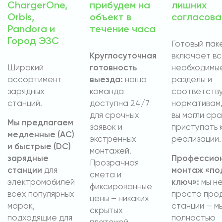
ChargerOne,
прибудем на
лишних
Orbis,
объект в
согласова
Pandora и
течение часа
Город ЭЗС
Готовый пак
Круглосуточная
включает в
Широкий
готовность
необходимы
ассортимент
выезда:
наша
разделы и
зарядных
команда
соответств
станций.
доступна 24/7
нормативам,
для срочных
вы могли сра
Мы предлагаем
заявок и
приступать 
медленные (AC)
экстренных
реализации.
и быстрые (DC)
монтажей.
зарядные
Профессио
Прозрачная
станции
для
монтаж «по
смета и
электромобилей
ключ»:
мы н
фиксированные
всех популярных
просто про
цены – никаких
марок,
станции — м
скрытых
подходящие для
полностью