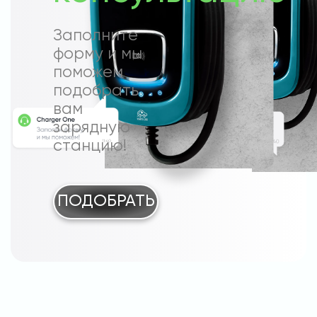
Заполните
форму и мы
поможем
подобрать
вам
зарядную
станцию!
ПОДОБРАТЬ