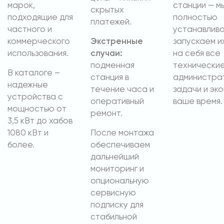
марок,
станции — м
скрытых
подходящие для
полностью
платежей.
частного и
устанавлива
коммерческого
Экстренные
запускаем и
использования.
случаи:
на себя все
подменная
технические
В каталоге –
станция в
администра
надежные
течение часа и
задачи и эк
устройства с
оперативный
ваше время.
мощностью от
ремонт.
3,5 кВт до хабов
1080 кВт и
После монтажа
более.
обеспечиваем
дальнейший
мониторинг и
опциональную
сервисную
подписку для
стабильной