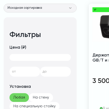
Фильтры
Цена (₽)
Держат
GB/T и
от
до
3 50
Установка
Любая
На стену
На специальную стойку
В н