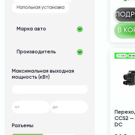
Напольная установка
ПОДР
Марка авто
В КО
Производитель
Максимальная выходная
мощность (кВт)
от
до
Перехо
CCS2 —
DC
Разъемы