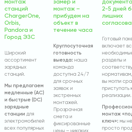
монтаж
замер и
документа
станций
монтаж –
2-5 дней б
ChargerOne,
прибудем на
лишних
Orbis,
объект в
согласова
Pandora и
течение часа
Город ЭЗС
Готовый пак
Круглосуточная
включает в
Широкий
готовность
необходимы
ассортимент
выезда:
наша
разделы и
зарядных
команда
соответств
станций.
доступна 24/7
нормативам,
для срочных
вы могли сра
Мы предлагаем
заявок и
приступать 
медленные (AC)
экстренных
реализации.
и быстрые (DC)
монтажей.
зарядные
Профессио
Прозрачная
станции
для
монтаж «по
смета и
электромобилей
ключ»:
мы н
фиксированные
всех популярных
просто про
цены – никаких