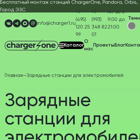
Бесплатный монтаж станций ChargerOne, Pandora, Orbis,
Город ЭЗС
+7
+7
пн-вс с
Тем
(495)
(993)
9:00 до
info@charger1.ru
120 25
348 82
21:00
99
01
О
Каталог
Проекты
Блог
Конта
нас
Главная
—
Зарядные станции для электромобилей
Зарядные
станции для
электромобиле