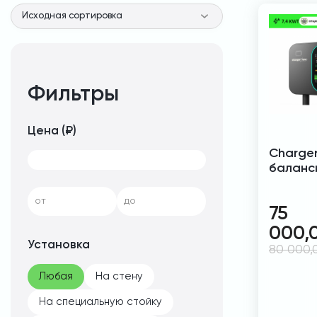
Фильтры
Цена (₽)
Charger
баланс
от
до
75
000,
Установка
80 000
Любая
На стену
На специальную стойку