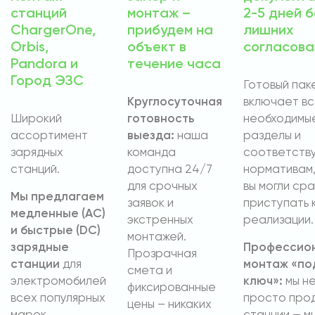
станций
монтаж –
2-5 дней б
ChargerOne,
прибудем на
лишних
Orbis,
объект в
согласова
Pandora и
течение часа
Город ЭЗС
Готовый пак
Круглосуточная
включает в
Широкий
готовность
необходимы
ассортимент
выезда:
наша
разделы и
зарядных
команда
соответств
станций.
доступна 24/7
нормативам,
для срочных
вы могли сра
Мы предлагаем
заявок и
приступать 
медленные (AC)
экстренных
реализации.
и быстрые (DC)
монтажей.
зарядные
Профессио
Прозрачная
станции
для
монтаж «по
смета и
электромобилей
ключ»:
мы н
фиксированные
всех популярных
просто про
цены – никаких