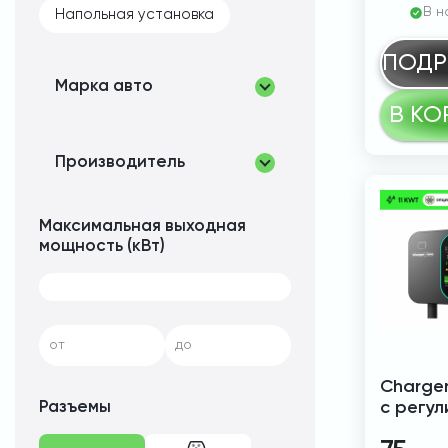
В н
Напольная установка
ПОДР
Марка авто
В КО
Производитель
Максимальная выходная
мощность (кВт)
от
до
Charger
Разъемы
с регу