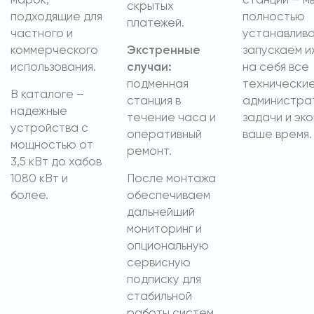
марок,
станции — м
скрытых
подходящие для
полностью
платежей.
частного и
устанавлива
коммерческого
Экстренные
запускаем и
использования.
случаи:
на себя все
подменная
технические
В каталоге –
станция в
администра
надежные
течение часа и
задачи и эк
устройства с
оперативный
ваше время.
мощностью от
ремонт.
3,5 кВт до хабов
1080 кВт и
После монтажа
более.
обеспечиваем
дальнейший
мониторинг и
опциональную
сервисную
подписку для
стабильной
работы систем.