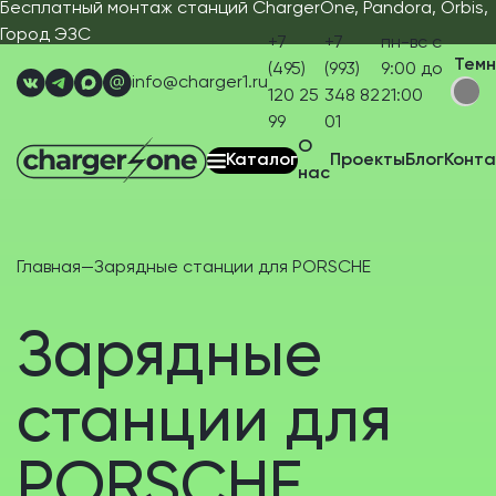
Бесплатный монтаж станций ChargerOne, Pandora, Orbis,
Город ЭЗС
+7
+7
пн-вс с
Тем
(495)
(993)
9:00 до
info@charger1.ru
120 25
348 82
21:00
99
01
О
Каталог
Проекты
Блог
Конта
нас
Главная
—
Зарядные станции для PORSCHE
Зарядные
станции для
PORSCHE