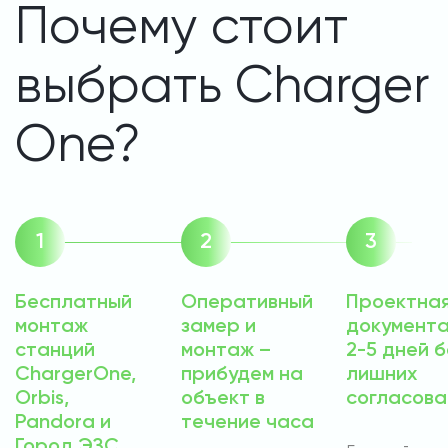
Почему стоит
выбрать Charger
One?
Бесплатный
Оперативный
Проектна
монтаж
замер и
документа
станций
монтаж –
2-5 дней б
ChargerOne,
прибудем на
лишних
Orbis,
объект в
согласова
Pandora и
течение часа
Город ЭЗС