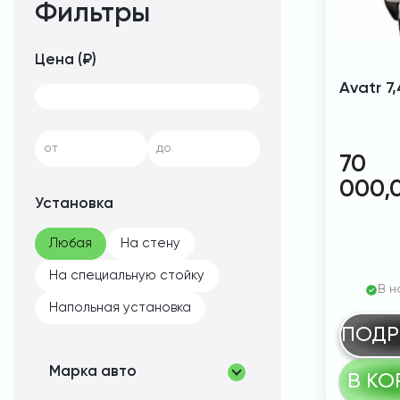
Фильтры
Цена (₽)
Avatr 7
от
до
70
000,
Установка
Любая
На стену
На специальную стойку
В н
Напольная установка
ПОДР
Марка авто
В КО