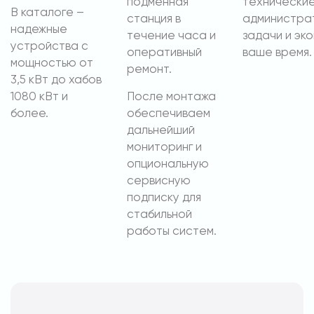
подменная
технические
В каталоге –
станция в
администра
надежные
течение часа и
задачи и эк
устройства с
оперативный
ваше время.
мощностью от
ремонт.
3,5 кВт до хабов
1080 кВт и
После монтажа
более.
обеспечиваем
дальнейший
мониторинг и
опциональную
сервисную
подписку для
стабильной
работы систем.