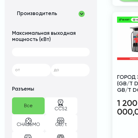
Производитель
Максимальная выходная
мощность (кВт)
от
до
ГОРОД 
(GB/T D
Разъемы
GB/T D
1 200
Все
CCS2
000,
CHAdeMO
Gb/t