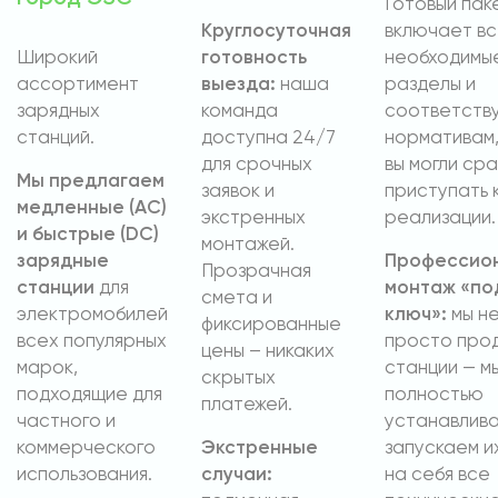
Готовый пак
Круглосуточная
включает в
Широкий
готовность
необходимы
ассортимент
выезда:
наша
разделы и
зарядных
команда
соответств
станций.
доступна 24/7
нормативам,
для срочных
вы могли сра
Мы предлагаем
заявок и
приступать 
медленные (AC)
экстренных
реализации.
и быстрые (DC)
монтажей.
зарядные
Профессио
Прозрачная
станции
для
монтаж «по
смета и
электромобилей
ключ»:
мы н
фиксированные
всех популярных
просто про
цены – никаких
марок,
станции — м
скрытых
подходящие для
полностью
платежей.
частного и
устанавлива
коммерческого
Экстренные
запускаем и
использования.
случаи:
на себя все