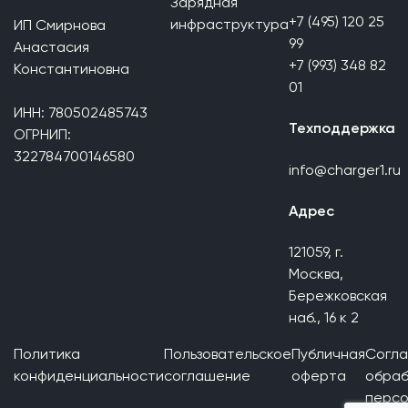
Зарядная
+7 (495) 120 25
инфраструктура
ИП Смирнова
99
Анастасия
+7 (993) 348 82
Константиновна
01
ИНН: 780502485743
Техподдержка
ОГРНИП:
322784700146580
info@charger1.ru
Адрес
121059, г.
Москва,
Бережковская
наб., 16 к 2
Политика
Пользовательское
Публичная
Согла
конфиденциальности
соглашение
оферта
обраб
персо