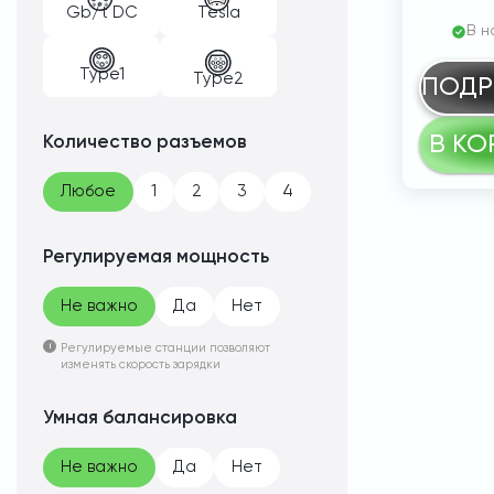
Gb/t DC
Tesla
В н
Type1
Type2
ПОДР
В КО
Количество разъемов
Любое
1
2
3
4
Регулируемая мощность
Не важно
Да
Нет
Регулируемые станции позволяют
изменять скорость зарядки
Умная балансировка
Не важно
Да
Нет