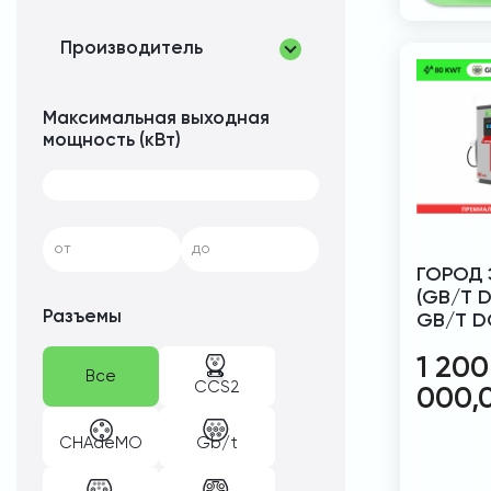
Производитель
Максимальная выходная
мощность (кВт)
от
до
ГОРОД 
(GB/T D
Разъемы
GB/T D
1 200
Все
CCS2
000,
CHAdeMO
Gb/t