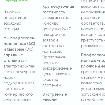
Готовый пак
Круглосуточная
включает в
Широкий
готовность
необходимы
ассортимент
выезда:
наша
разделы и
зарядных
команда
соответств
станций.
доступна 24/7
нормативам,
для срочных
вы могли сра
Мы предлагаем
заявок и
приступать 
медленные (AC)
экстренных
реализации.
и быстрые (DC)
монтажей.
зарядные
Профессио
Прозрачная
станции
для
монтаж «по
смета и
электромобилей
ключ»:
мы н
фиксированные
всех популярных
просто про
цены – никаких
марок,
станции — м
скрытых
подходящие для
полностью
платежей.
частного и
устанавлива
коммерческого
Экстренные
запускаем и
использования.
случаи:
на себя все