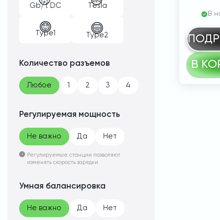
Gb/t DC
Tesla
В н
Type1
Type2
ПОДР
В КО
Количество разъемов
Любое
1
2
3
4
Регулируемая мощность
Не важно
Да
Нет
Регулируемые станции позволяют
изменять скорость зарядки
Умная балансировка
Не важно
Да
Нет