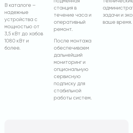
подменная
технические
В каталоге –
станция в
администра
надежные
течение часа и
задачи и эк
устройства с
оперативный
ваше время.
мощностью от
ремонт.
3,5 кВт до хабов
1080 кВт и
После монтажа
более.
обеспечиваем
дальнейший
мониторинг и
опциональную
сервисную
подписку для
стабильной
работы систем.