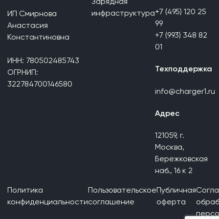
Зарядная
+7 (495) 120 25
инфраструктура
ИП Смирнова
99
Анастасия
+7 (993) 348 82
Константиновна
01
ИНН: 780502485743
Техподдержка
ОГРНИП:
322784700146580
info@charger1.ru
Адрес
121059, г.
Москва,
Бережковская
наб., 16 к 2
Политика
Пользовательское
Публичная
Согла
конфиденциальности
соглашение
оферта
обраб
персо