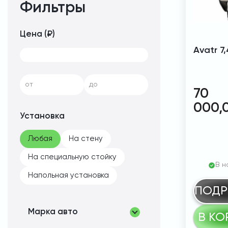
Фильтры
Цена (₽)
Avatr 7
от
до
70
000,
Установка
Любая
На стену
На специальную стойку
В н
Напольная установка
ПОДР
Марка авто
В КО