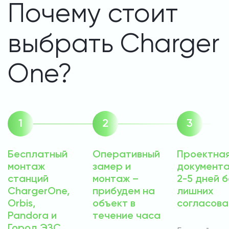
Почему стоит
выбрать Charger
One?
Бесплатный
Оперативный
Проектна
монтаж
замер и
документа
станций
монтаж –
2-5 дней б
ChargerOne,
прибудем на
лишних
Orbis,
объект в
согласова
Pandora и
течение часа
Город ЭЗС