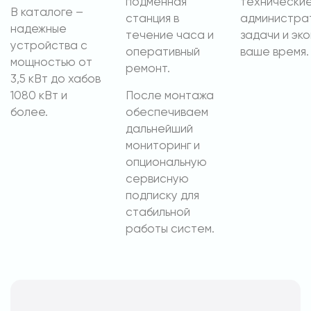
подменная
технические
В каталоге –
станция в
администра
надежные
течение часа и
задачи и эк
устройства с
оперативный
ваше время.
мощностью от
ремонт.
3,5 кВт до хабов
1080 кВт и
После монтажа
более.
обеспечиваем
дальнейший
мониторинг и
опциональную
сервисную
подписку для
стабильной
работы систем.