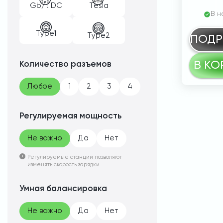
Gb/t DC
Tesla
В н
Type1
Type2
ПОДР
В КО
Количество разъемов
Любое
1
2
3
4
Регулируемая мощность
Не важно
Да
Нет
Регулируемые станции позволяют
изменять скорость зарядки
Умная балансировка
Не важно
Да
Нет