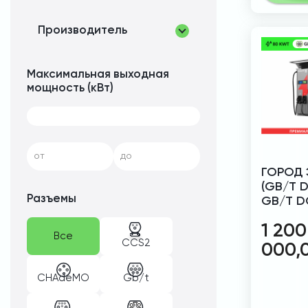
Производитель
Максимальная выходная
мощность (кВт)
от
до
ГОРОД 
(GB/T D
Разъемы
GB/T D
1 200
Все
CCS2
000,
CHAdeMO
Gb/t