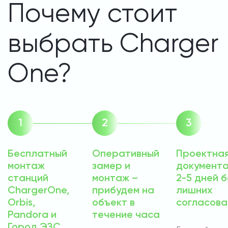
Почему стоит
выбрать Charger
One?
Бесплатный
Оперативный
Проектна
монтаж
замер и
документа
станций
монтаж –
2-5 дней б
ChargerOne,
прибудем на
лишних
Orbis,
объект в
согласова
Pandora и
течение часа
Город ЭЗС