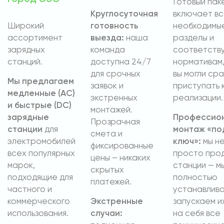
Готовый пак
Круглосуточная
включает в
Широкий
готовность
необходимы
ассортимент
выезда:
наша
разделы и
зарядных
команда
соответств
станций.
доступна 24/7
нормативам,
для срочных
вы могли сра
Мы предлагаем
заявок и
приступать 
медленные (AC)
экстренных
реализации.
и быстрые (DC)
монтажей.
зарядные
Профессио
Прозрачная
станции
для
монтаж «по
смета и
электромобилей
ключ»:
мы н
фиксированные
всех популярных
просто про
цены – никаких
марок,
станции — м
скрытых
подходящие для
полностью
платежей.
частного и
устанавлива
коммерческого
Экстренные
запускаем и
использования.
случаи:
на себя все