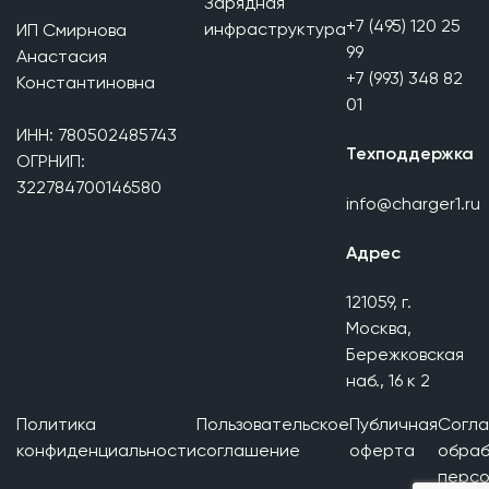
Зарядная
+7 (495) 120 25
инфраструктура
ИП Смирнова
99
Анастасия
+7 (993) 348 82
Константиновна
01
ИНН: 780502485743
Техподдержка
ОГРНИП:
322784700146580
info@charger1.ru
Адрес
121059, г.
Москва,
Бережковская
наб., 16 к 2
Политика
Пользовательское
Публичная
Согла
конфиденциальности
соглашение
оферта
обраб
персо