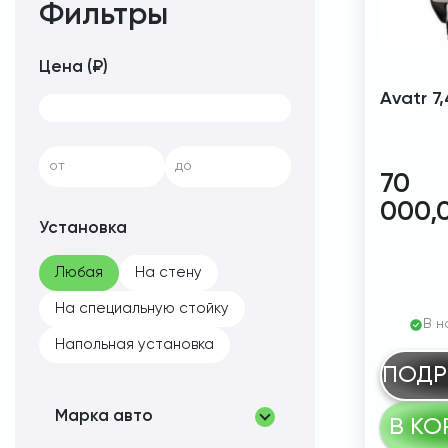
Фильтры
Цена (₽)
Avatr 7
от
до
70
000,
Установка
Любая
На стену
На специальную стойку
В н
Напольная установка
ПОДР
Марка авто
В КО