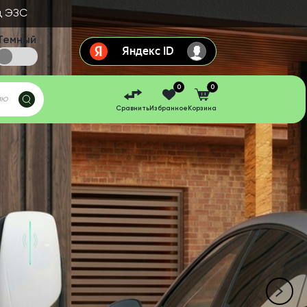
д ЭЗС
Темный
0
0
Сравнить
Избранное
Корзина