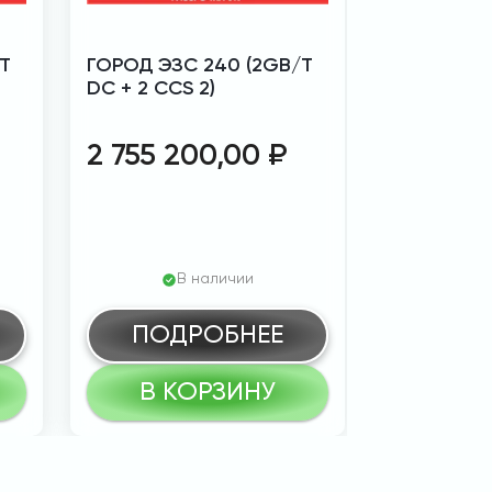
T
ГОРОД ЭЗС 240 (2GB/T
ГОРОД ЭЗС
DC + 2 CCS 2)
DC + 2 CCS
2 755 200,00
₽
3 360 
В наличии
В
ПОДРОБНЕЕ
ПОД
В КОРЗИНУ
В К