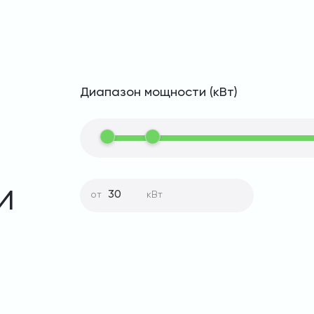
Диапазон мощности (кВт)
и
от
кВт