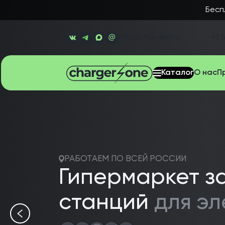
Бесп
info@charger1.ru
+7 (
Каталог
О нас
П
РАБОТАЕМ ПО ВСЕЙ РОССИИ
Гипермаркет з
станций
для э