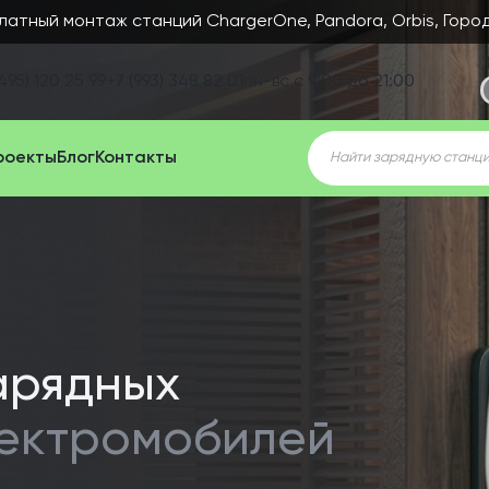
латный монтаж станций ChargerOne, Pandora, Orbis, Горо
495) 120 25 99
+7 (993) 348 82 01
пн-вс с 9:00 до 21:00
Поиск
роекты
Блог
Контакты
товаров
арядных
лектромобилей