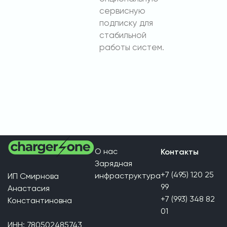
сервисную
подписку для
стабильной
работы систем.
О нас
Контакты
Зарядная
+7 (495) 120 25
инфраструктура
ИП Смирнова
99
Анастасия
+7 (993) 348 82
Константиновна
01
ИНН: 780502485743