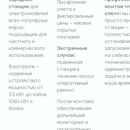
Прозрачная
станции
для
монтаж «
смета и
электромобилей
ключ»:
мы 
фиксированные
всех популярных
просто п
цены – никаких
марок,
станции —
скрытых
подходящие для
полность
платежей.
частного и
устанавли
коммерческого
Экстренные
запускаем 
использования.
случаи:
на себя вс
подменная
техническ
В каталоге –
станция в
админист
надежные
течение часа и
задачи и э
устройства с
оперативный
ваше врем
мощностью от
ремонт.
3,5 кВт до хабов
1080 кВт и
После монтажа
более.
обеспечиваем
дальнейший
мониторинг и
опциональную