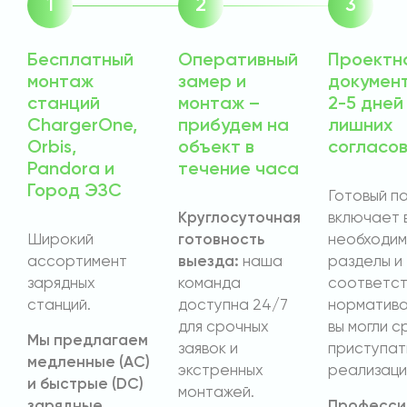
Бесплатный
Оперативный
Проектн
монтаж
замер и
докумен
станций
монтаж –
2-5 дней
ChargerOne,
прибудем на
лишних
Orbis,
объект в
согласо
Pandora и
течение часа
Город ЭЗС
Готовый п
Круглосуточная
включает 
Широкий
готовность
необходи
ассортимент
выезда:
наша
разделы и
зарядных
команда
соответст
станций.
доступна 24/7
норматива
для срочных
вы могли с
Мы предлагаем
заявок и
приступат
медленные (AC)
экстренных
реализаци
и быстрые (DC)
монтажей.
зарядные
Професси