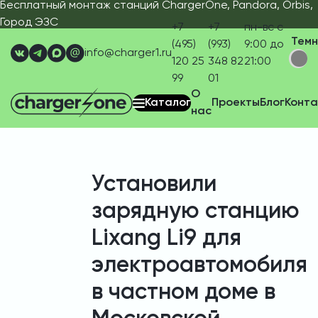
Бесплатный монтаж станций ChargerOne, Pandora, Orbis,
Город ЭЗС
+7
+7
пн-вс с
Тем
(495)
(993)
9:00 до
info@charger1.ru
120 25
348 82
21:00
99
01
О
Каталог
Проекты
Блог
Конта
нас
Установили
зарядную станцию
Lixang Li9 для
электроавтомобиля
в частном доме в