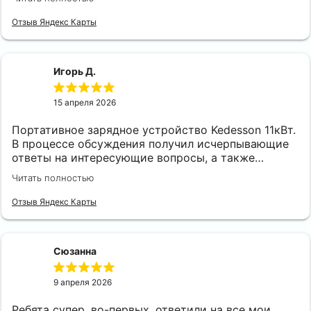
доволен! При чем я ошибочно указал не тот
разьем, станцию привезли. Соответственно не
Отзыв Яндекс Карты
ту(((( Ребята без проблем и лишних слов поменяли
и установили на следующий день!
Игорь Д.
15 апреля 2026
Портативное зарядное устройство Kedesson 11кВт.
В процессе обсуждения получил исчерпывающие
ответы на интересующие вопросы, а также
рекомендации по подключению в квартире при
Читать полностью
помощи удлинителя. Все время были на связи с
момента оплаты до получения. Оперативно и
Отзыв Яндекс Карты
качественно прошла сделка. Спасибо!
Рекомендую.
Сюзанна
9 апреля 2026
Ребята супер, во-первых, ответили на все мои