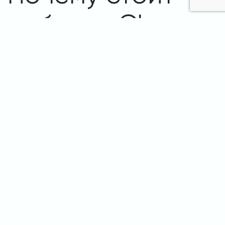
выбрать Charger
One?
Бесплатный
Оперативный
Проектна
монтаж
замер и
документа
станций
монтаж –
2-5 дней б
ChargerOne,
прибудем на
лишних
Orbis,
объект в
согласова
Pandora и
течение часа
Город ЭЗС
Готовый пак
Круглосуточная
включает в