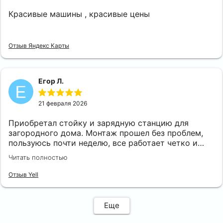
Красивые машины , красивые цены
Отзыв Яндекс Карты
Егор Л.
21 февраля 2026
Приобретал стойку и зарядную станцию для
загородного дома. Монтаж прошел без проблем,
пользуюсь почти неделю, все работает четко и
быстро. Так же отмечу, что консультант оставался
Читать полностью
на связи, отвечал на мои вопросы после покупки, а
не пропал.
Отзыв Yell
Еще