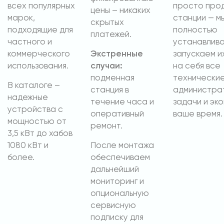
всех популярных
просто про
цены – никаких
марок,
станции — м
скрытых
подходящие для
полностью
платежей.
частного и
устанавлива
коммерческого
Экстренные
запускаем и
использования.
случаи:
на себя все
подменная
технические
В каталоге –
станция в
администра
надежные
течение часа и
задачи и эк
устройства с
оперативный
ваше время.
мощностью от
ремонт.
3,5 кВт до хабов
1080 кВт и
После монтажа
более.
обеспечиваем
дальнейший
мониторинг и
опциональную
сервисную
подписку для