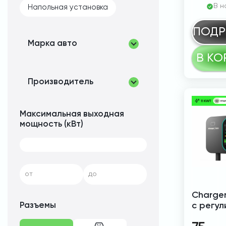
В н
Напольная установка
ПОДР
Марка авто
В КО
Производитель
Максимальная выходная
мощность (кВт)
от
до
Charger
Разъемы
с регу