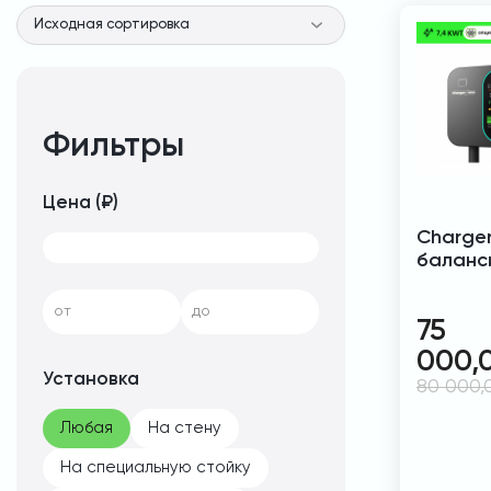
Фильтры
Цена (₽)
Charger
баланс
от
до
75
000,
Установка
80 000
Любая
На стену
На специальную стойку