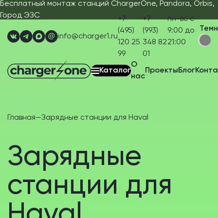
Бесплатный монтаж станций ChargerOne, Pandora, Orbis,
Город ЭЗС
+7
+7
пн-вс с
Тем
(495)
(993)
9:00 до
info@charger1.ru
120 25
348 82
21:00
99
01
О
Каталог
Проекты
Блог
Конта
нас
Главная
—
Зарядные станции для Haval
Зарядные
станции для
Haval