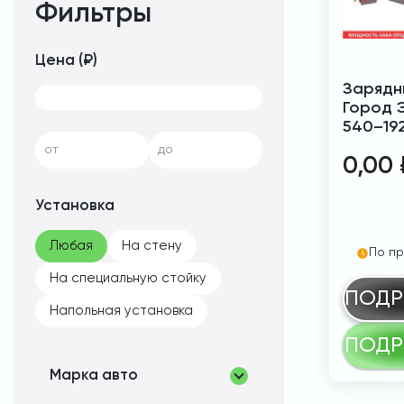
Фильтры
Цена (₽)
Зарядн
Город 
540–19
от
до
0,00
Установка
Любая
На стену
По пр
На специальную стойку
ПОДР
Напольная установка
ПОДР
Марка авто