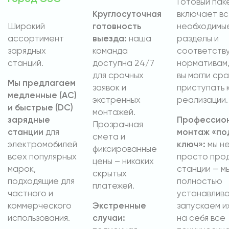
Готовый пак
Круглосуточная
включает в
Широкий
готовность
необходимы
ассортимент
выезда:
наша
разделы и
зарядных
команда
соответств
станций.
доступна 24/7
нормативам,
для срочных
вы могли сра
Мы предлагаем
заявок и
приступать 
медленные (AC)
экстренных
реализации.
и быстрые (DC)
монтажей.
зарядные
Профессио
Прозрачная
станции
для
монтаж «по
смета и
электромобилей
ключ»:
мы н
фиксированные
всех популярных
просто про
цены – никаких
марок,
станции — м
скрытых
подходящие для
полностью
платежей.
частного и
устанавлива
коммерческого
Экстренные
запускаем и
использования.
случаи:
на себя все