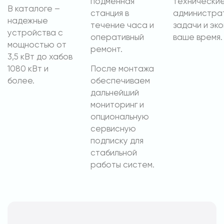
подменная
технические
В каталоге –
станция в
администра
надежные
течение часа и
задачи и эк
устройства с
оперативный
ваше время.
мощностью от
ремонт.
3,5 кВт до хабов
1080 кВт и
После монтажа
более.
обеспечиваем
дальнейший
мониторинг и
опциональную
сервисную
подписку для
стабильной
работы систем.