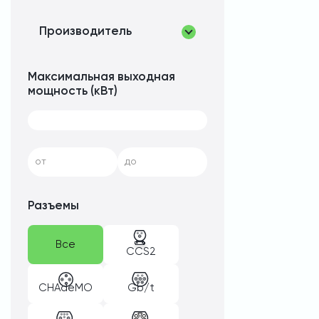
Производитель
Максимальная выходная
мощность (кВт)
от
до
Разъемы
Все
CCS2
CHAdeMO
Gb/t