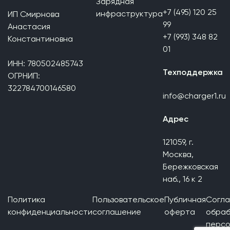
Зарядная
+7 (495) 120 25
инфраструктура
ИП Смирнова
99
Анастасия
+7 (993) 348 82
Константиновна
01
ИНН: 780502485743
Техподдержка
ОГРНИП:
322784700146580
info@charger1.ru
Адрес
121059, г.
Москва,
Бережковская
наб., 16 к 2
Политика
Пользовательское
Публичная
Согла
конфиденциальности
соглашение
оферта
обраб
персо