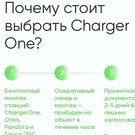
Почему стоит
выбрать Charger
One?
Бесплатный
Оперативный
Проектна
монтаж
замер и
документа
станций
монтаж –
2-5 дней б
ChargerOne,
прибудем на
лишних
Orbis,
объект в
согласова
Pandora и
течение часа
Город ЭЗС