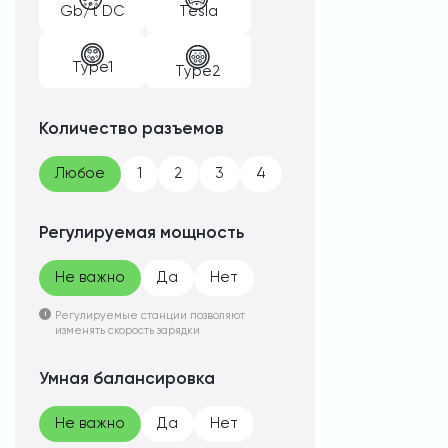
Gb/t DC
Tesla
Type1
Type2
Количество разъемов
Любое
1
2
3
4
Регулируемая мощность
Не важно
Да
Нет
Регулируемые станции позволяют
изменять скорость зарядки
Умная балансировка
Не важно
Да
Нет