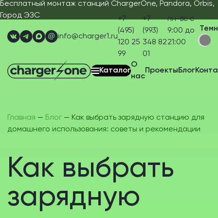
Бесплатный монтаж станций ChargerOne, Pandora, Orbis,
Город ЭЗС
+7
+7
пн-вс с
Тем
(495)
(993)
9:00 до
info@charger1.ru
120 25
348 82
21:00
99
01
О
Каталог
Проекты
Блог
Конта
нас
Главная
—
Блог
—
Как выбрать зарядную станцию для
домашнего использования: советы и рекомендации
Как выбрать
зарядную