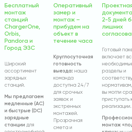
Бесплатный
Оперативный
Проектна
монтаж
замер и
документа
станций
монтаж –
2-5 дней б
ChargerOne,
прибудем на
лишних
Orbis,
объект в
согласова
Pandora и
течение часа
Город ЭЗС
Готовый пак
Круглосуточная
включает в
Широкий
готовность
необходимы
ассортимент
выезда:
наша
разделы и
зарядных
команда
соответств
станций.
доступна 24/7
нормативам,
для срочных
вы могли сра
Мы предлагаем
заявок и
приступать 
медленные (AC)
экстренных
реализации.
и быстрые (DC)
монтажей.
зарядные
Профессио
Прозрачная
станции
для
монтаж «по
смета и