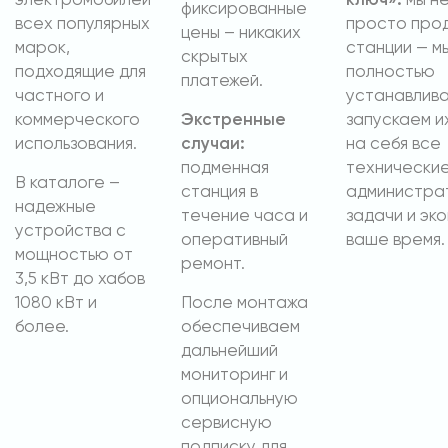
электромобилей
ключ»:
мы н
фиксированные
всех популярных
просто про
цены – никаких
марок,
станции — м
скрытых
подходящие для
полностью
платежей.
частного и
устанавлива
коммерческого
Экстренные
запускаем и
использования.
случаи:
на себя все
подменная
технические
В каталоге –
станция в
администра
надежные
течение часа и
задачи и эк
устройства с
оперативный
ваше время.
мощностью от
ремонт.
3,5 кВт до хабов
1080 кВт и
После монтажа
более.
обеспечиваем
дальнейший
мониторинг и
опциональную
сервисную
подписку для