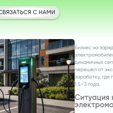
СВЯЗАТЬСЯ С НАМИ
Бизнес на заря
электромобилей
динамичных сег
перешёл от экс
заработку, где
1,5–3 года.
Ситуация 
электромо