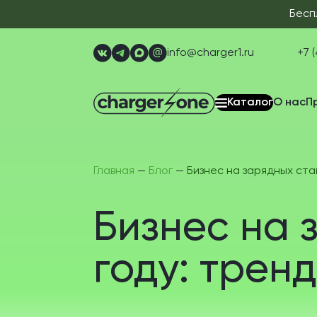
Бесп
info@charger1.ru
+7 (
Каталог
О нас
П
Главная
—
Блог
—
Бизнес на зарядных ста
Бизнес на 
году: трен