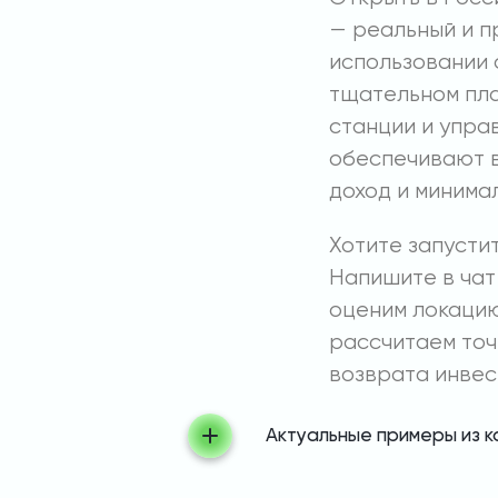
— реальный и п
использовании 
тщательном пл
станции и упра
обеспечивают в
доход и минима
Хотите запусти
Напишите в чат
оценим локацию
рассчитаем точ
возврата инвес
Актуальные примеры из 