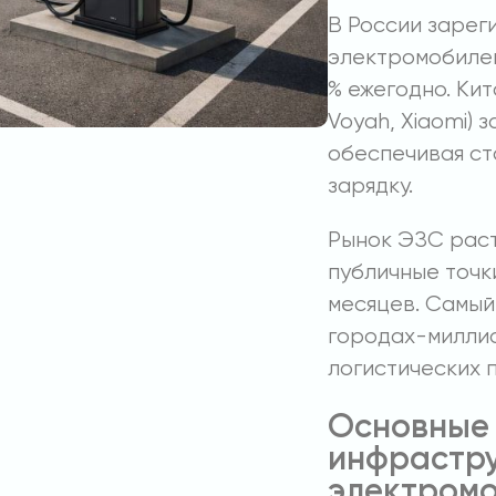
В России зарег
электромобилей
% ежегодно. Кит
Voyah, Xiaomi) 
обеспечивая ст
зарядку.
Рынок ЭЗС рас
публичные точк
месяцев. Самый
городах-миллио
логистических 
Основные
инфрастру
электром