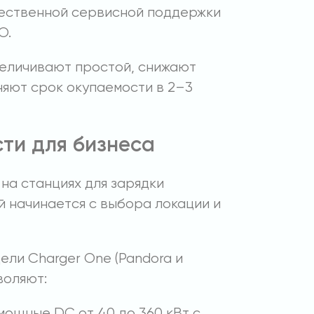
ественной сервисной поддержки
О.
еличивают простой, снижают
иняют срок окупаемости в 2–3
ти для бизнеса
 на станциях для зарядки
 начинается с выбора локации и
ели Charger One (Pandora и
воляют:
мощные DC от 40 до 360 кВт с