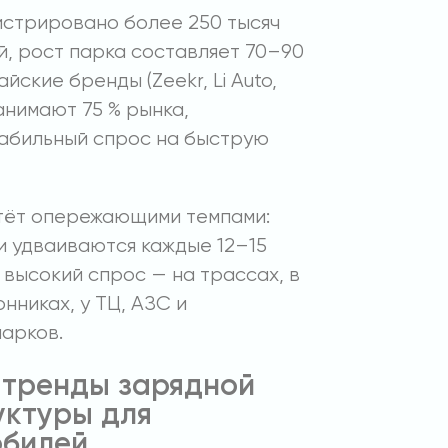
истрировано более 250 тысяч
, рост парка составляет 70–90
айские бренды (Zeekr, Li Auto,
занимают 75 % рынка,
абильный спрос на быструю
тёт опережающими темпами:
и удваиваются каждые 12–15
 высокий спрос — на трассах, в
нниках, у ТЦ, АЗС и
парков.
 тренды зарядной
ктуры для
обилей