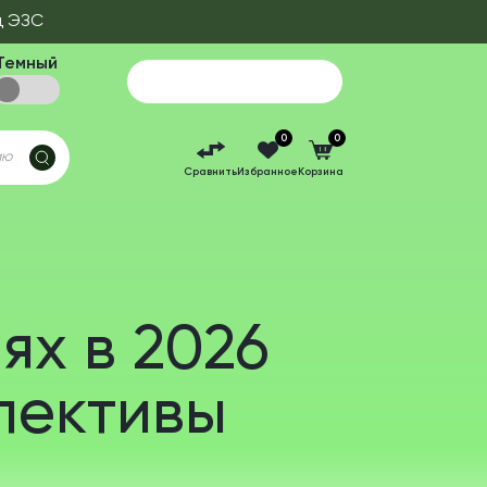
д ЭЗС
Темный
0
0
Сравнить
Избранное
Корзина
ях в 2026
спективы