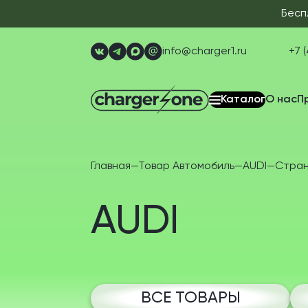
Бесп
info@charger1.ru
+7 (
Каталог
О нас
П
Главная
—
Товар Автомобиль
—
AUDI
—
Стран
AUDI
ВСЕ ТОВАРЫ