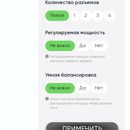
Количество разъемов
Любое
1
2
3
4
Регулируемая мощность
Не важно
Да
Нет
Регулируемые станции позволяют
изменять скорость зарядки
Умная балансировка
Не важно
Да
Нет
Smart-система автоматически
распределяет нагрузку между фазами
сети
ПРИМЕНИТЬ