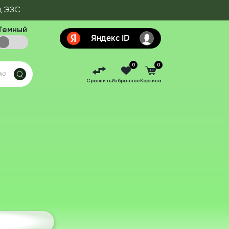
д ЭЗС
Темный
0
0
Сравнить
Избранное
Корзина