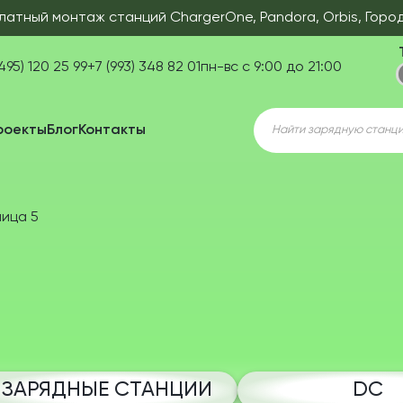
латный монтаж станций ChargerOne, Pandora, Orbis, Горо
495) 120 25 99
+7 (993) 348 82 01
пн-вс с 9:00 до 21:00
Поиск
роекты
Блог
Контакты
товаров
ица 5
ЗАРЯДНЫЕ СТАНЦИИ
DC