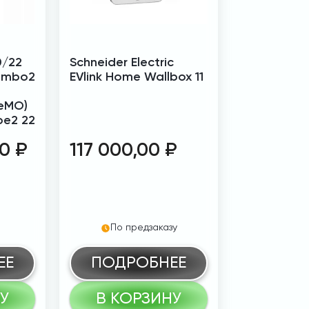
0/22
Schneider Electric
ombo2
EVlink Home Wallbox 11
eMO)
pe2 22
00
₽
117 000,00
₽
По предзаказу
ЕЕ
ПОДРОБНЕЕ
У
В КОРЗИНУ