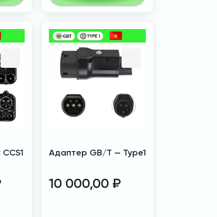
 CCS1
Адаптер GB/T — Type1
₽
10 000,00
₽