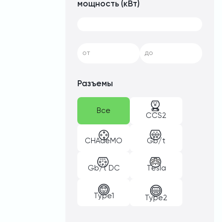
мощность (кВт)
от
до
Разъемы
Все
CCS2
CHAdeMO
Gb/t
Gb/t DC
Tesla
Type1
Type2