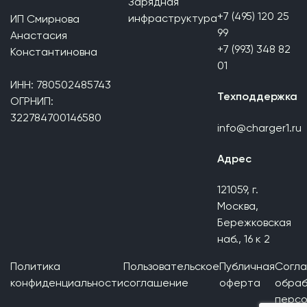
Зарядная
+7 (495) 120 25
инфраструктура
ИП Смирнова
99
Анастасия
+7 (993) 348 82
Константиновна
01
ИНН: 780502485743
Техподдержка
ОГРНИП:
322784700146580
info@charger1.ru
Адрес
121059, г.
Москва,
Бережковская
наб., 16 к 2
Политика
Пользовательское
Публичная
Согла
конфиденциальности
соглашение
оферта
обраб
персо