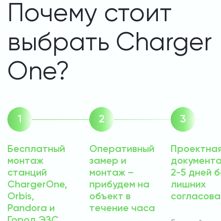
Почему стоит
выбрать Charger
One?
Бесплатный
Оперативный
Проектна
монтаж
замер и
документа
станций
монтаж –
2-5 дней б
ChargerOne,
прибудем на
лишних
Orbis,
объект в
согласова
Pandora и
течение часа
Город ЭЗС