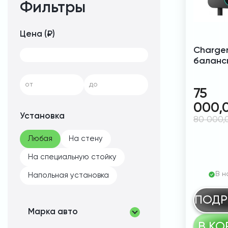
Фильтры
Цена (₽)
Charger
баланс
от
до
75
000,
Установка
80 000
Любая
На стену
На специальную стойку
В н
Напольная установка
ПОДР
Марка авто
В КО