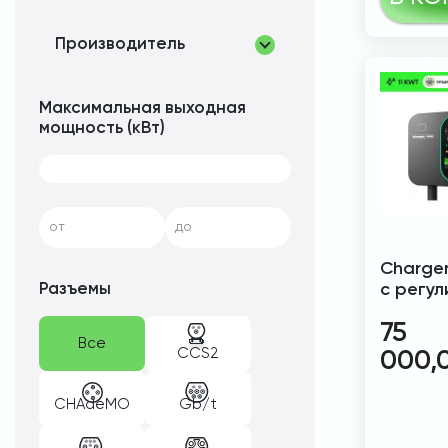
Производитель
Максимальная выходная
мощность (кВт)
от
до
Charger
Разъемы
с регу
75
Все
CCS2
000,
CHAdeMO
Gb/t