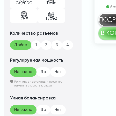
Gb/t DC
Tesla
В н
Type1
Type2
ПОДР
В КО
Количество разъемов
Любое
1
2
3
4
Регулируемая мощность
Не важно
Да
Нет
Регулируемые станции позволяют
изменять скорость зарядки
Умная балансировка
Не важно
Да
Нет