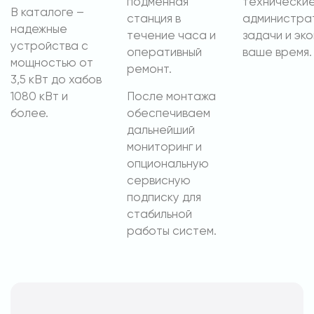
подменная
технические
В каталоге –
станция в
администра
надежные
течение часа и
задачи и эк
устройства с
оперативный
ваше время.
мощностью от
ремонт.
3,5 кВт до хабов
1080 кВт и
После монтажа
более.
обеспечиваем
дальнейший
мониторинг и
опциональную
сервисную
подписку для
стабильной
работы систем.