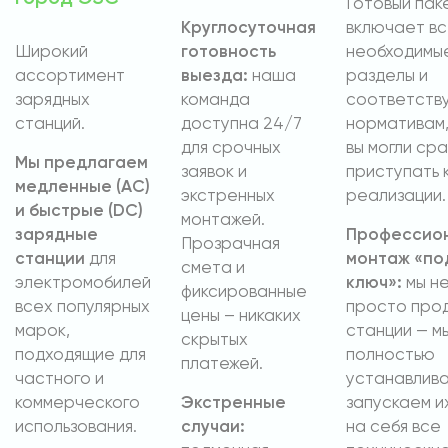
Готовый пак
Круглосуточная
включает в
Широкий
готовность
необходимы
ассортимент
выезда:
наша
разделы и
зарядных
команда
соответств
станций.
доступна 24/7
нормативам,
для срочных
вы могли сра
Мы предлагаем
заявок и
приступать 
медленные (AC)
экстренных
реализации.
и быстрые (DC)
монтажей.
зарядные
Профессио
Прозрачная
станции
для
монтаж «по
смета и
электромобилей
ключ»:
мы н
фиксированные
всех популярных
просто про
цены – никаких
марок,
станции — м
скрытых
подходящие для
полностью
платежей.
частного и
устанавлива
коммерческого
Экстренные
запускаем и
использования.
случаи:
на себя все