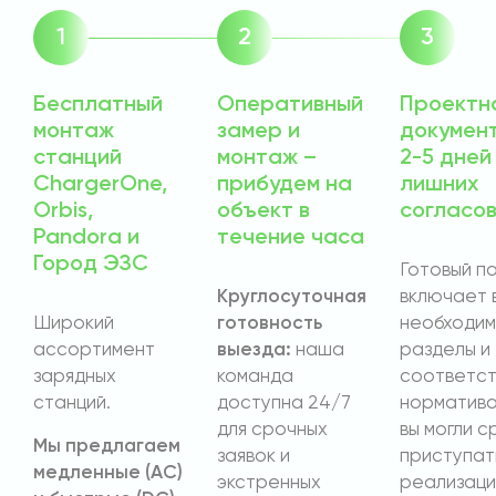
Бесплатный
Оперативный
Проектн
монтаж
замер и
докумен
станций
монтаж –
2-5 дней
ChargerOne,
прибудем на
лишних
Orbis,
объект в
согласо
Pandora и
течение часа
Город ЭЗС
Готовый п
Круглосуточная
включает 
Широкий
готовность
необходи
ассортимент
выезда:
наша
разделы и
зарядных
команда
соответст
станций.
доступна 24/7
норматива
для срочных
вы могли с
Мы предлагаем
заявок и
приступат
медленные (AC)
экстренных
реализаци