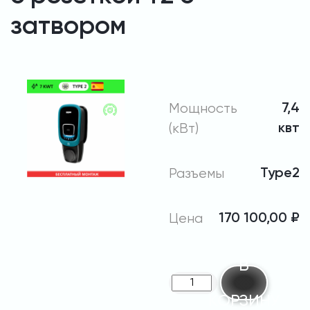
затвором
Мощность
7,4
(кВт)
квт
Разъемы
Type2
Цена
170 100,00
₽
В
Количество
КОРЗИНУ
товара