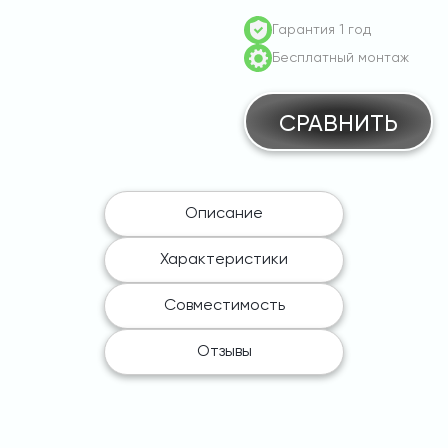
Orbis
Гарантия 1 год
VIARIS
Бесплатный монтаж
UNI
BT2
7,4
СРАВНИТЬ
с
розеткой
T2
с
Описание
затвором
Характеристики
Совместимость
Отзывы