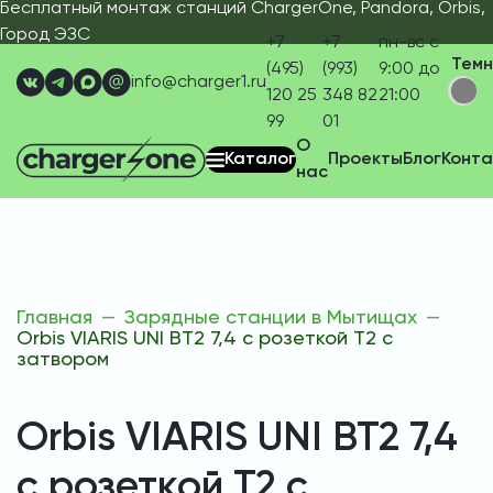
Бесплатный монтаж станций ChargerOne, Pandora, Orbis,
Город ЭЗС
+7
+7
пн-вс с
Тем
(495)
(993)
9:00 до
info@charger1.ru
120 25
348 82
21:00
99
01
О
Каталог
Проекты
Блог
Конта
нас
Главная
Зарядные станции в Мытищах
Orbis VIARIS UNI BT2 7,4 с розеткой T2 с
затвором
Orbis VIARIS UNI BT2 7,4
с розеткой T2 с