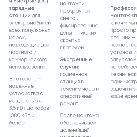
и быстрые (DC)
монтажей.
зарядные
Професси
Прозрачная
станции
для
монтаж «
смета и
электромобилей
ключ»:
мы 
фиксированные
всех популярных
просто п
цены – никаких
марок,
станции —
скрытых
подходящие для
полность
платежей.
частного и
устанавли
коммерческого
Экстренные
запускаем 
использования.
случаи:
на себя вс
подменная
техническ
В каталоге –
станция в
админист
надежные
течение часа и
задачи и э
устройства с
оперативный
ваше врем
мощностью от
ремонт.
3,5 кВт до хабов
1080 кВт и
После монтажа
более.
обеспечиваем
дальнейший