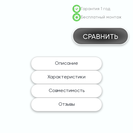
Orbis
Гарантия 1 год
VIARIS
Бесплатный монтаж
COMBI+1x22
с
розеткой
СРАВНИТЬ
T2
с
затвором
Описание
Характеристики
Совместимость
Отзывы