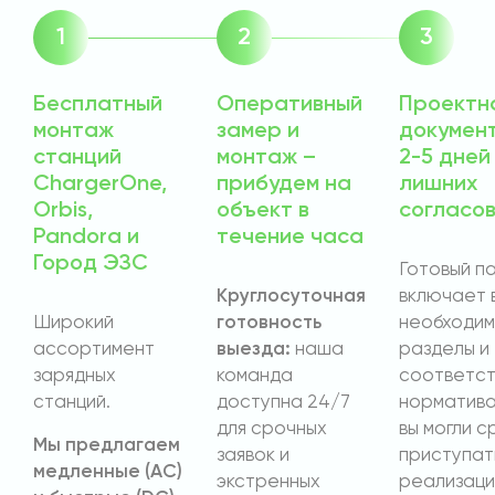
Бесплатный
Оперативный
Проектн
монтаж
замер и
докумен
станций
монтаж –
2-5 дней
ChargerOne,
прибудем на
лишних
Orbis,
объект в
согласо
Pandora и
течение часа
Город ЭЗС
Готовый п
Круглосуточная
включает 
Широкий
готовность
необходи
ассортимент
выезда:
наша
разделы и
зарядных
команда
соответст
станций.
доступна 24/7
норматива
для срочных
вы могли с
Мы предлагаем
заявок и
приступат
медленные (AC)
экстренных
реализаци