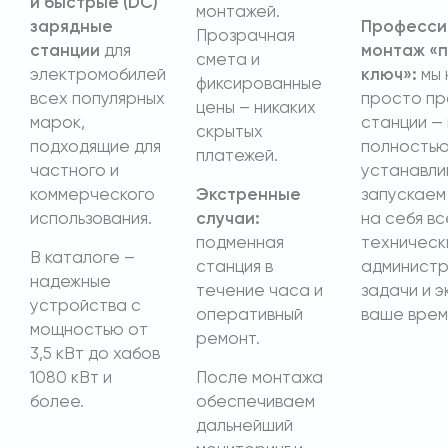
и быстрые (DC)
монтажей.
зарядные
Професси
Прозрачная
станции
для
монтаж «
смета и
электромобилей
ключ»:
мы 
фиксированные
всех популярных
просто п
цены – никаких
марок,
станции —
скрытых
подходящие для
полность
платежей.
частного и
устанавли
коммерческого
Экстренные
запускаем 
использования.
случаи:
на себя вс
подменная
техническ
В каталоге –
станция в
админист
надежные
течение часа и
задачи и э
устройства с
оперативный
ваше врем
мощностью от
ремонт.
3,5 кВт до хабов
1080 кВт и
После монтажа
более.
обеспечиваем
дальнейший