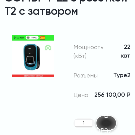
T2 с затвором
Мощность
22
(кВт)
квт
Разъемы
Type2
Цена
256 100,00
₽
В
Количество
КОРЗИНУ
товара