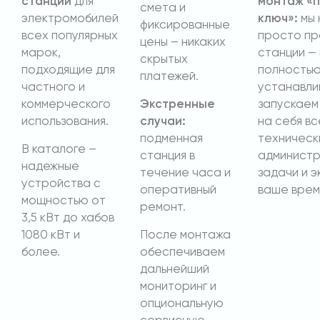
станции
для
монтаж «
смета и
электромобилей
ключ»:
мы 
фиксированные
всех популярных
просто п
цены – никаких
марок,
станции —
скрытых
подходящие для
полность
платежей.
частного и
устанавли
коммерческого
Экстренные
запускаем 
использования.
случаи:
на себя вс
подменная
техническ
В каталоге –
станция в
админист
надежные
течение часа и
задачи и э
устройства с
оперативный
ваше врем
мощностью от
ремонт.
3,5 кВт до хабов
1080 кВт и
После монтажа
более.
обеспечиваем
дальнейший
мониторинг и
опциональную