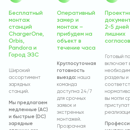
Бесплатный
Оперативный
Проектн
монтаж
замер и
докумен
станций
монтаж –
2-5 дней
ChargerOne,
прибудем на
лишних
Orbis,
объект в
согласо
Pandora и
течение часа
Город ЭЗС
Готовый п
Круглосуточная
включает 
Широкий
готовность
необходи
ассортимент
выезда:
наша
разделы и
зарядных
команда
соответст
станций.
доступна 24/7
норматива
для срочных
вы могли с
Мы предлагаем
заявок и
приступат
медленные (AC)
экстренных
реализаци
и быстрые (DC)
монтажей.
зарядные
Професси
Прозрачная