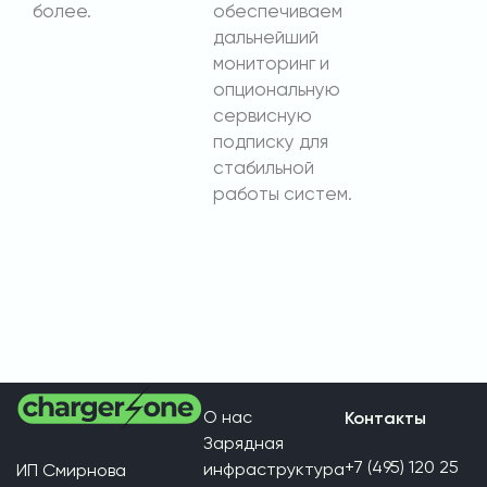
более.
обеспечиваем
дальнейший
мониторинг и
опциональную
сервисную
подписку для
стабильной
работы систем.
О нас
Контакты
Зарядная
+7 (495) 120 25
инфраструктура
ИП Смирнова