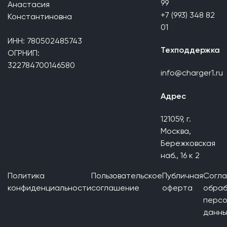
99
Анастасия
+7 (993) 348 82
Константиновна
01
ИНН: 780502485743
Техподдержка
ОГРНИП:
322784700146580
info@charger1.ru
Адрес
121059, г.
Москва,
Бережковская
наб., 16 к 2
Политика
Пользовательское
Публичная
Согла
конфиденциальности
соглашение
оферта
обраб
персо
данны