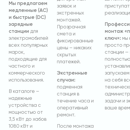
Мы предлагаем
заявок и
приступат
медленные (AC)
экстренных
реализаци
и быстрые (DC)
монтажей.
зарядные
Професси
Прозрачная
станции
для
монтаж «
смета и
электромобилей
ключ»:
мы 
фиксированные
всех популярных
просто п
цены – никаких
марок,
станции —
скрытых
подходящие для
полность
платежей.
частного и
устанавли
коммерческого
Экстренные
запускаем 
использования.
случаи:
на себя вс
подменная
техническ
В каталоге –
станция в
админист
надежные
течение часа и
задачи и э
устройства с
оперативный
ваше врем
мощностью от
ремонт.
3,5 кВт до хабов
1080 кВт и
После монтажа