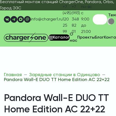
Бесплатный монтаж станций ChargerOne, Pandora, Orbis,
Город ЭЗС
+7
+7
пн-вс с
Тем
(495)
(993)
9:00 до
info@charger1.ru
120 25
348 82
21:00
99
01
О
Каталог
Проекты
Блог
Конта
нас
Главная
Зарядные станции в Одинцово
Pandora Wall-E DUO TT Home Edition AC 22+22
Pandora Wall-E DUO TT
Home Edition AC 22+22