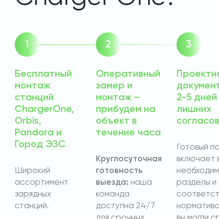
Бесплатный
Оперативный
Проектн
монтаж
замер и
докумен
станций
монтаж –
2-5 дней
ChargerOne,
прибудем на
лишних
Orbis,
объект в
согласо
Pandora и
течение часа
Город ЭЗС
Готовый п
Круглосуточная
включает 
Широкий
готовность
необходи
ассортимент
выезда:
наша
разделы и
зарядных
команда
соответст
станций.
доступна 24/7
норматива
для срочных
вы могли с