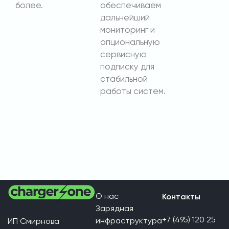
более.
обеспечиваем
дальнейший
мониторинг и
опциональную
сервисную
подписку для
стабильной
работы систем.
О нас
Контакты
Зарядная
+7 (495) 120 25
инфраструктура
ИП Смирнова