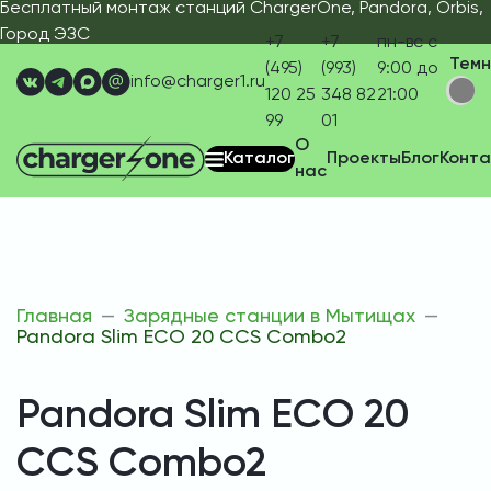
Бесплатный монтаж станций ChargerOne, Pandora, Orbis,
Город ЭЗС
+7
+7
пн-вс с
Тем
(495)
(993)
9:00 до
info@charger1.ru
120 25
348 82
21:00
99
01
О
Каталог
Проекты
Блог
Конта
нас
Главная
Зарядные станции в Мытищах
Pandora Slim ECO 20 CCS Combo2
Pandora Slim ECO 20
CCS Combo2