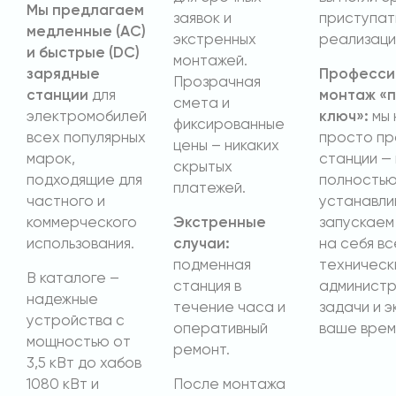
Мы предлагаем
заявок и
приступат
медленные (AC)
экстренных
реализаци
и быстрые (DC)
монтажей.
зарядные
Професси
Прозрачная
станции
для
монтаж «
смета и
электромобилей
ключ»:
мы 
фиксированные
всех популярных
просто п
цены – никаких
марок,
станции —
скрытых
подходящие для
полность
платежей.
частного и
устанавли
коммерческого
Экстренные
запускаем 
использования.
случаи:
на себя вс
подменная
техническ
В каталоге –
станция в
админист
надежные
течение часа и
задачи и э
устройства с
оперативный
ваше врем
мощностью от
ремонт.
3,5 кВт до хабов
1080 кВт и
После монтажа