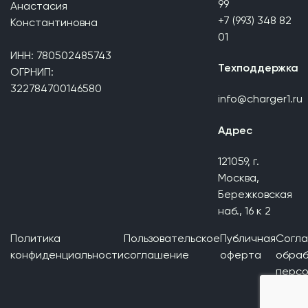
99
Анастасия
+7 (993) 348 82
Константиновна
01
ИНН: 780502485743
Техподдержка
ОГРНИП:
322784700146580
info@charger1.ru
Адрес
121059, г.
Москва,
Бережковская
наб., 16 к 2
Политика
Пользовательское
Публичная
Согла
конфиденциальности
соглашение
оферта
обраб
персо
данны