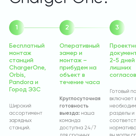
Бесплатный
Оперативный
Проектн
монтаж
замер и
докумен
станций
монтаж –
2-5 дней
ChargerOne,
прибудем на
лишних
Orbis,
объект в
согласо
Pandora и
течение часа
Город ЭЗС
Готовый п
Круглосуточная
включает 
Широкий
готовность
необходи
ассортимент
выезда:
наша
разделы и
зарядных
команда
соответст
станций.
доступна 24/7
норматива
для срочных
вы могли с