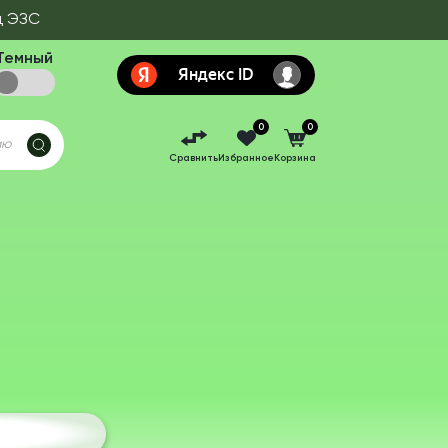
д ЭЗС
Темный
0
0
Сравнить
Избранное
Корзина