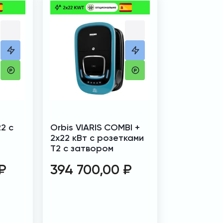
22 с
Orbis VIARIS COMBI +
2х22 кВт с розетками
T2 с затвором
₽
394 700,00
₽