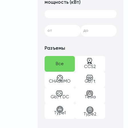
мощность (кВт)
от
до
Разъемы
Все
CCS2
CHAdeMO
Gb/t
Gb/t DC
Tesla
Type1
Type2