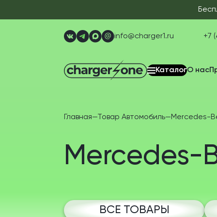
Бесп
info@charger1.ru
+7 (
Каталог
О нас
П
Главная
—
Товар Автомобиль
—
Mercedes-B
Mercedes-
ВСЕ ТОВАРЫ