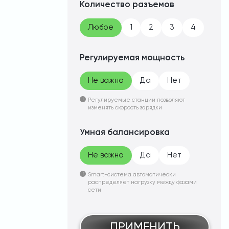
Количество разъемов
Любое
1
2
3
4
Регулируемая мощность
Не важно
Да
Нет
Регулируемые станции позволяют
изменять скорость зарядки
Умная балансировка
Не важно
Да
Нет
Smart-система автоматически
распределяет нагрузку между фазами
сети
ПРИМЕНИТЬ