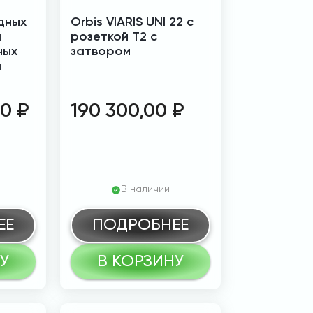
дных
Orbis VIARIS UNI 22 с
a
розеткой T2 с
ных
затвором
a
00
₽
190 300,00
₽
В наличии
ЕЕ
ПОДРОБНЕЕ
У
В КОРЗИНУ